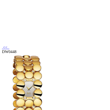
<<
DW0448