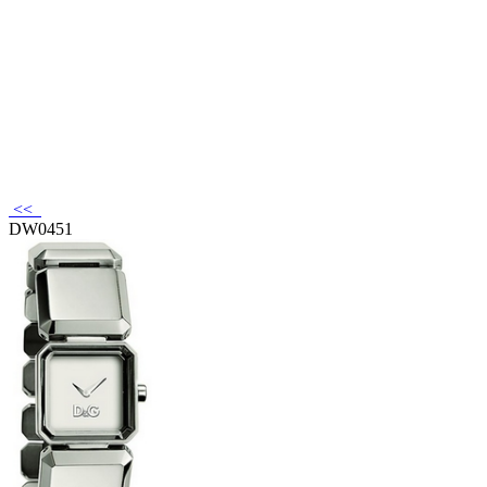
<<
DW0451