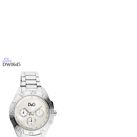
<<
DW0645