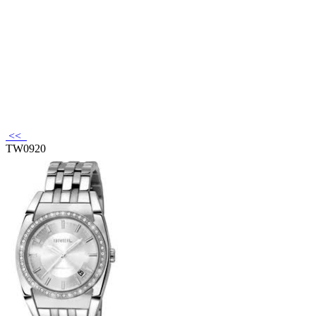
<<
TW0920