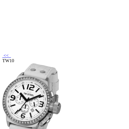
<<
TW10